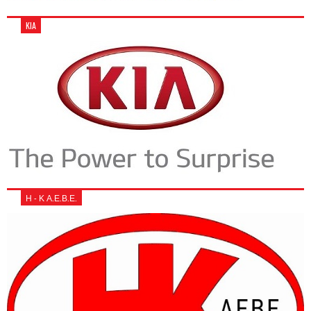
KIA
Η - Κ Α.Ε.Β.Ε.