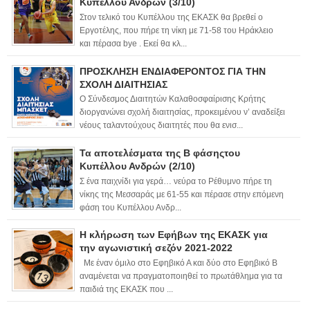
Κυπέλλου Ανδρών (3/10)
Στον τελικό του Κυπέλλου της ΕΚΑΣΚ θα βρεθεί ο
Εργοτέλης, που πήρε τη νίκη με 71-58 του Ηράκλειο
και πέρασα bye . Εκεί θα κλ...
ΠΡΟΣΚΛΗΣΗ ΕΝΔΙΑΦΕΡΟΝΤΟΣ ΓΙΑ ΤΗΝ
ΣΧΟΛΗ ΔΙΑΙΤΗΣΙΑΣ
Ο Σύνδεσμος Διαιτητών Καλαθοσφαίρισης Κρήτης
διοργανώνει σχολή διαιτησίας, προκειμένου ν’ αναδείξει
νέους ταλαντούχους διαιτητές που θα ενισ...
Τα αποτελέσματα της Β φάσηςτου
Κυπέλλου Ανδρών (2/10)
Σ ένα παιχνίδι για γερά… νεύρα το Ρέθυμνο πήρε τη
νίκης της Μεσσαράς με 61-55 και πέρασε στην επόμενη
φάση του Κυπέλλου Ανδρ...
Η κλήρωση των Εφήβων της ΕΚΑΣΚ για
την αγωνιστική σεζόν 2021-2022
Με έναν όμιλο στο Εφηβικό Α και δύο στο Εφηβικό Β
αναμένεται να πραγματοποιηθεί το πρωτάθλημα για τα
παιδιά της ΕΚΑΣΚ που ...