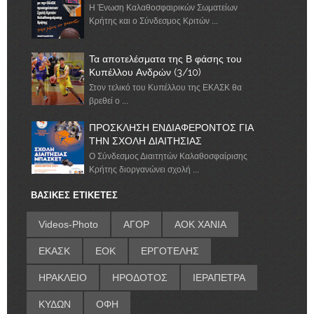
Η Ένωση Καλαθοσφαιρικών Σωματείων
Κρήτης και ο Σύνδεσμος Κριτών ...
Τα αποτελέσματα της Β φάσης του
Κυπέλλου Ανδρών (3/10)
Στον τελικό του Κυπέλλου της ΕΚΑΣΚ θα
βρεθεί ο ...
ΠΡΟΣΚΛΗΣΗ ΕΝΔΙΑΦΕΡΟΝΤΟΣ ΓΙΑ
ΤΗΝ ΣΧΟΛΗ ΔΙΑΙΤΗΣΙΑΣ
Ο Σύνδεσμος Διαιτητών Καλαθοσφαίρισης
Κρήτης διοργανώνει σχολή ...
ΒΑΣΙΚΕΣ ΕΤΙΚΕΤΕΣ
Videos-Photo
ΑΓΟΡ
ΑΟΚ ΧΑΝΙΑ
ΕΚΑΣΚ
ΕΟΚ
ΕΡΓΟΤΕΛΗΣ
ΗΡΑΚΛΕΙΟ
ΗΡΟΔΟΤΟΣ
ΙΕΡΑΠΕΤΡΑ
ΚΥΔΩΝ
ΟΦΗ