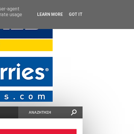
user-agent
erate usage
LEARN MORE
GOT IT