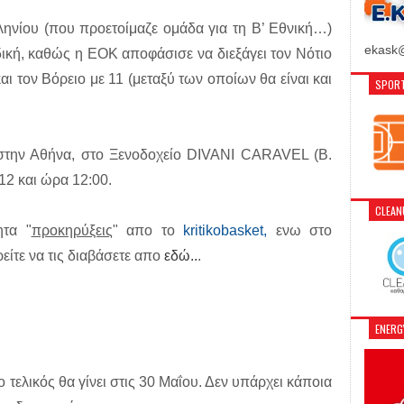
ηνίου (που προετοίμαζε ομάδα για τη Β’ Εθνική…)
ekask@
δική, καθώς η ΕΟΚ αποφάσισε να διεξάγει τον Νότιο
αι τον Βόρειο με 11 (μεταξύ των οποίων θα είναι και
SPORT
στην Αθήνα, στο Ξενοδοχείο DIVANI CARAVEL (Β.
12 και ώρα 12:00.
CLEA
ητα "
προκηρύξεις
" απο το
kritikobasket,
ενω στο
είτε να τις διαβάσετε απο
εδώ..
.
ENER
ο τελικός θα γίνει στις 30 Μαΐου. Δεν υπάρχει κάποια