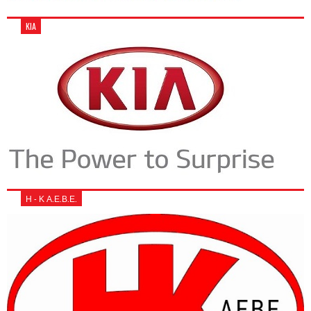
KIA
Η - Κ Α.Ε.Β.Ε.