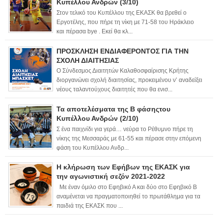
Κυπέλλου Ανδρών (3/10)
Στον τελικό του Κυπέλλου της ΕΚΑΣΚ θα βρεθεί ο
Εργοτέλης, που πήρε τη νίκη με 71-58 του Ηράκλειο
και πέρασα bye . Εκεί θα κλ...
ΠΡΟΣΚΛΗΣΗ ΕΝΔΙΑΦΕΡΟΝΤΟΣ ΓΙΑ ΤΗΝ
ΣΧΟΛΗ ΔΙΑΙΤΗΣΙΑΣ
Ο Σύνδεσμος Διαιτητών Καλαθοσφαίρισης Κρήτης
διοργανώνει σχολή διαιτησίας, προκειμένου ν’ αναδείξει
νέους ταλαντούχους διαιτητές που θα ενισ...
Τα αποτελέσματα της Β φάσηςτου
Κυπέλλου Ανδρών (2/10)
Σ ένα παιχνίδι για γερά… νεύρα το Ρέθυμνο πήρε τη
νίκης της Μεσσαράς με 61-55 και πέρασε στην επόμενη
φάση του Κυπέλλου Ανδρ...
Η κλήρωση των Εφήβων της ΕΚΑΣΚ για
την αγωνιστική σεζόν 2021-2022
Με έναν όμιλο στο Εφηβικό Α και δύο στο Εφηβικό Β
αναμένεται να πραγματοποιηθεί το πρωτάθλημα για τα
παιδιά της ΕΚΑΣΚ που ...