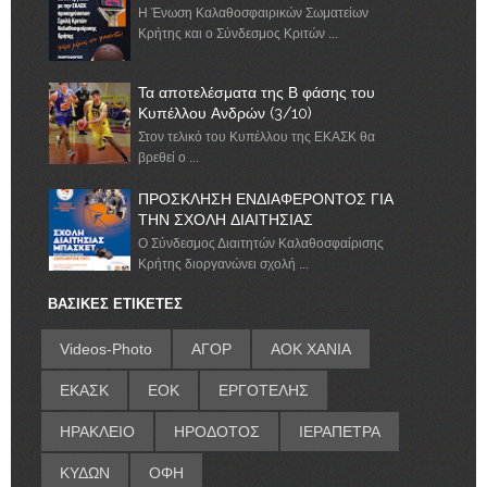
Η Ένωση Καλαθοσφαιρικών Σωματείων
Κρήτης και ο Σύνδεσμος Κριτών ...
Τα αποτελέσματα της Β φάσης του
Κυπέλλου Ανδρών (3/10)
Στον τελικό του Κυπέλλου της ΕΚΑΣΚ θα
βρεθεί ο ...
ΠΡΟΣΚΛΗΣΗ ΕΝΔΙΑΦΕΡΟΝΤΟΣ ΓΙΑ
ΤΗΝ ΣΧΟΛΗ ΔΙΑΙΤΗΣΙΑΣ
Ο Σύνδεσμος Διαιτητών Καλαθοσφαίρισης
Κρήτης διοργανώνει σχολή ...
ΒΑΣΙΚΕΣ ΕΤΙΚΕΤΕΣ
Videos-Photo
ΑΓΟΡ
ΑΟΚ ΧΑΝΙΑ
ΕΚΑΣΚ
ΕΟΚ
ΕΡΓΟΤΕΛΗΣ
ΗΡΑΚΛΕΙΟ
ΗΡΟΔΟΤΟΣ
ΙΕΡΑΠΕΤΡΑ
ΚΥΔΩΝ
ΟΦΗ