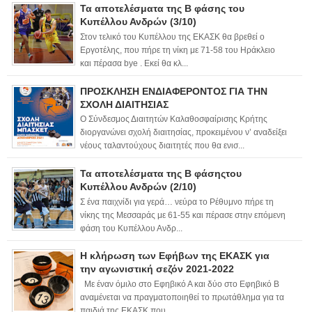
Τα αποτελέσματα της Β φάσης του
Κυπέλλου Ανδρών (3/10)
Στον τελικό του Κυπέλλου της ΕΚΑΣΚ θα βρεθεί ο
Εργοτέλης, που πήρε τη νίκη με 71-58 του Ηράκλειο
και πέρασα bye . Εκεί θα κλ...
ΠΡΟΣΚΛΗΣΗ ΕΝΔΙΑΦΕΡΟΝΤΟΣ ΓΙΑ ΤΗΝ
ΣΧΟΛΗ ΔΙΑΙΤΗΣΙΑΣ
Ο Σύνδεσμος Διαιτητών Καλαθοσφαίρισης Κρήτης
διοργανώνει σχολή διαιτησίας, προκειμένου ν’ αναδείξει
νέους ταλαντούχους διαιτητές που θα ενισ...
Τα αποτελέσματα της Β φάσηςτου
Κυπέλλου Ανδρών (2/10)
Σ ένα παιχνίδι για γερά… νεύρα το Ρέθυμνο πήρε τη
νίκης της Μεσσαράς με 61-55 και πέρασε στην επόμενη
φάση του Κυπέλλου Ανδρ...
Η κλήρωση των Εφήβων της ΕΚΑΣΚ για
την αγωνιστική σεζόν 2021-2022
Με έναν όμιλο στο Εφηβικό Α και δύο στο Εφηβικό Β
αναμένεται να πραγματοποιηθεί το πρωτάθλημα για τα
παιδιά της ΕΚΑΣΚ που ...