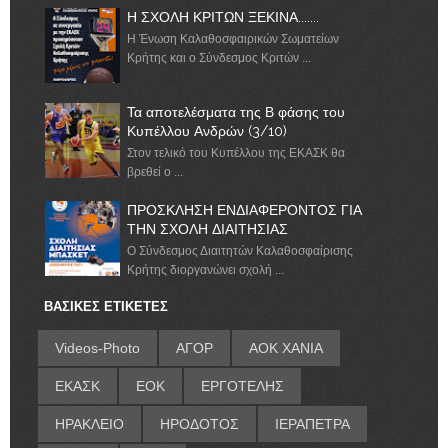
Η ΣΧΟΛΗ ΚΡΙΤΩΝ ΞΕΚΙΝΑ.......
Η Ένωση Καλαθοσφαιρικών Σωματείων
Κρήτης και ο Σύνδεσμος Κριτών ...
Τα αποτελέσματα της Β φάσης του
Κυπέλλου Ανδρών (3/10)
Στον τελικό του Κυπέλλου της ΕΚΑΣΚ θα
βρεθεί ο ...
ΠΡΟΣΚΛΗΣΗ ΕΝΔΙΑΦΕΡΟΝΤΟΣ ΓΙΑ
ΤΗΝ ΣΧΟΛΗ ΔΙΑΙΤΗΣΙΑΣ
Ο Σύνδεσμος Διαιτητών Καλαθοσφαίρισης
Κρήτης διοργανώνει σχολή ...
ΒΑΣΙΚΕΣ ΕΤΙΚΕΤΕΣ
Videos-Photo
ΑΓΟΡ
ΑΟΚ ΧΑΝΙΑ
ΕΚΑΣΚ
ΕΟΚ
ΕΡΓΟΤΕΛΗΣ
ΗΡΑΚΛΕΙΟ
ΗΡΟΔΟΤΟΣ
ΙΕΡΑΠΕΤΡΑ