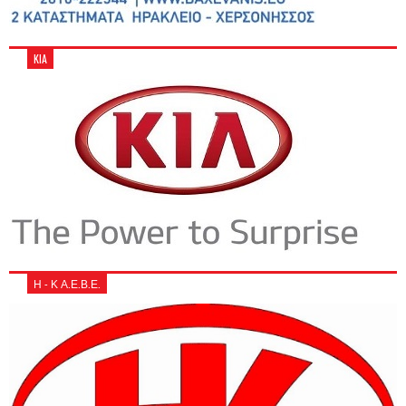
KIA
Η - Κ Α.Ε.Β.Ε.