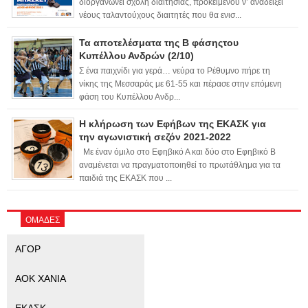
διοργανώνει σχολή διαιτησίας, προκειμένου ν’ αναδείξει
νέους ταλαντούχους διαιτητές που θα ενισ...
Τα αποτελέσματα της Β φάσηςτου
Κυπέλλου Ανδρών (2/10)
Σ ένα παιχνίδι για γερά… νεύρα το Ρέθυμνο πήρε τη
νίκης της Μεσσαράς με 61-55 και πέρασε στην επόμενη
φάση του Κυπέλλου Ανδρ...
Η κλήρωση των Εφήβων της ΕΚΑΣΚ για
την αγωνιστική σεζόν 2021-2022
Με έναν όμιλο στο Εφηβικό Α και δύο στο Εφηβικό Β
αναμένεται να πραγματοποιηθεί το πρωτάθλημα για τα
παιδιά της ΕΚΑΣΚ που ...
ΟΜΑΔΕΣ
ΑΓΟΡ
ΑΟΚ ΧΑΝΙΑ