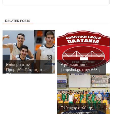
RELATED POSTS
Επίσημα στον
Αφιέρωμα του
Προμηθέα Πάτρας, ο
jumpshot.gr, στην Αθλη...
Π.Κ...
Το "ευχαριστώ" της
Αναγέννησης, στι...