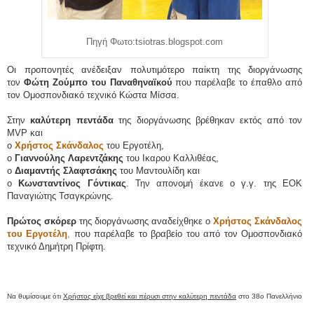
Πηγή Φωτο:tsiotras.blogspot.com
Οι προπονητές ανέδειξαν πολυτιμότερο παίκτη της διοργάνωσης
τον
Φώτη Ζούμπο του Παναθηναϊκού
που παρέλαβε το έπαθλο από
τον Ομοσπονδιακό τεχνικό Κώστα Μίσσα.
Στην
καλύτερη πεντάδα
της διοργάνωσης βρέθηκαν εκτός από τον
MVP και
ο
Χρήστος Σκάνδαλος
του Εργοτέλη,
ο
Γιαννούλης Λαρεντζάκης
του Ικαρου Καλλιθέας,
ο
Διαμαντής Σλαφτσάκης
του Μαντουλίδη και
ο
Κωνσταντίνος Γόντικας
. Την απονομή έκανε ο γ.γ. της ΕΟΚ
Παναγιώτης Τσαγκρώνης.
Πρώτος σκόρερ
της διοργάνωσης αναδείχθηκε ο
Χρήστος Σκάνδαλος
του Εργοτέλη
,
που παρέλαβε το βραβείο του από τον Ομοσπονδιακό
τεχνικό Δημήτρη Πρίφτη.
Να θυμίσουμε ότι
Χρήστος είχε βρεθεί και πέρυσι στην καλύτερη πεντάδα
στο 38ο Πανελλήνιο