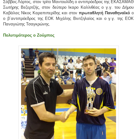
Σάββας Λόρτος, στον τρίτο Μαντουλίδη ο αντιπρόεδρος της ΕΚΑΣΑΜΑΘ
Σωτήρης Βεζερτζής, στον δεύτερο Ικαρο Καλλιθέας ο γ.γ. του Δήμου
Καβάλας Νίκος Καραπιπερίδης και στον
πρωταθλητή Παναθηναϊκό
ο
ο β΄αντιπρόεδρος της ΕΟΚ Μιχάλης Βιντζηλαίος και ο γ.γ. της ΕΟΚ
Παναγιώτης Τσαγκρώνης.
Πολυτιμότερος ο Ζούμπος