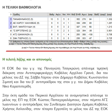
Η ΤΕΛΙΚΗ ΒΑΘΜΟΛΟΓΙΑ
Η τελετή λήξης και οι απονομές
Η ΕΟΚ δια του γ.γ. της Παναγιώτη Τσαγκρώνη απένειμε τιμητική
διάκριση στον Αντιπεριφερειάρχη Καβάλας Αρχέλαο Γρανά, δια του
μέλους του ΔΣ της Σάββα Λόρτου στον Δήμαρχο Καβάλας Κωνσταντίνο
Σιμιτσή και δια του β΄ αντιπροέδρου της στον γ.γ. του Δήμου Καβάλας
Νίκο Καραπιπερίδη.
Στην έκτη ομάδα του Πιερικού Αρχέλαου τα αναμνηστικά απένειμε το
μέλος της ΕΠ της ΕΟΚ Κώστας Παπαχαραλάμπους, στον πέμπτο ΑΓΣ
Ιωαννίνων ο αντιπρόεδρος του Συνδέσμου Διαιτητών Δράμας-Καβάλας
Χρήστος Ασλανίδης, στον τέταρτο Εργοτέλη το μέλος του ΔΣ της ΕΟΚ