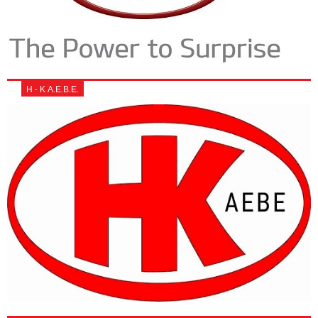
Η - Κ Α.Ε.Β.Ε.