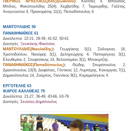
ΠΙΕΡΙΚΟΣ ΑΡΧΕΛΑΟΣ(Χατζηϊωάννου):
Κοντσές 4, Μπούσιος,
Μπίλας, Φακοπουλίδης 25(4), Χερβατίδης 7, Ταμουρίδης, Γαζέτης,
Αναγνώστου 4, Πρισκομάτης 11(1), Παπαδόπουλος 4.
ΜΑΝΤΟΥΛΙΔΗΣ 50
ΠΑΝΑΘΗΝΑΪΚΟΣ 61
Δεκάλεπτα: 22-21, 29-39, 41-52, 50-61
Διαιτητές:
Ξενικάκης-Φακίτσας
ΜΑΝΤΟΥΛΙΔΗΣ(Νικολαϊδης)
:
Γεωργάκης 5(1), Σιόλογκας 16,
Χριστοδούλου, Ναούμης 3(1), Δεληγεώργης 4, Παπαρέγκας 3(1),
Ελευθερίου 2, Σλαφτσάκης 14, Βελισσαρίου 3(1), Μπακιρτζής.
ΠΑΝΑΘΗΝΑΪΚΟΣ(Παπαδόπουλος)
:
Θώδης, Σπυρόπουλος 2,
Δρακόπουλος 13(3), Δαφάλιας, Γόντικας 12, Λυμπέρης, Κακαργιάς 7(1),
Δημακόπουλος 14, Ζούμπος, Γιαννίκος 9(1), Καραμαλέγκος 4.
ΕΡΓΟΤΕΛΗΣ 63
ΙΚΑΡΟΣ ΚΑΛΛΘΕΑΣ 79
Δεκάλεπτα: 21-27, 36-49, 43-66, 63-79
Διαιτητές:
Σκούτας-Δημόπουλος