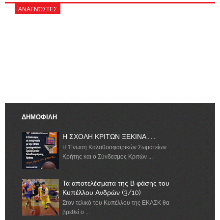
ΑΝΑΓΝΏΣΤΕΣ
ΔΗΜΟΦΙΛΗ
Η ΣΧΟΛΗ ΚΡΙΤΩΝ ΞΕΚΙΝΑ.......
Η Ένωση Καλαθοσφαιρικών Σωματείων
Κρήτης και ο Σύνδεσμος Κριτών ...
Τα αποτελέσματα της Β φάσης του
Κυπέλλου Ανδρών (3/10)
Στον τελικό του Κυπέλλου της ΕΚΑΣΚ θα
βρεθεί ο ...