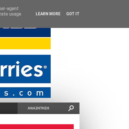
user-agent
erate usage
LEARN MORE
GOT IT