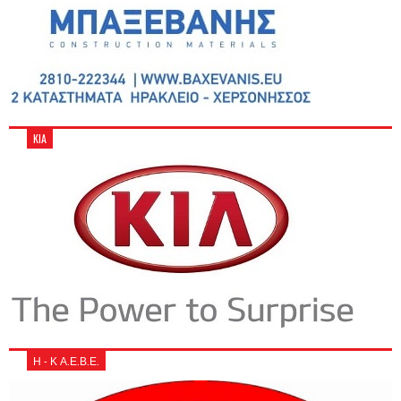
KIA
Η - Κ Α.Ε.Β.Ε.