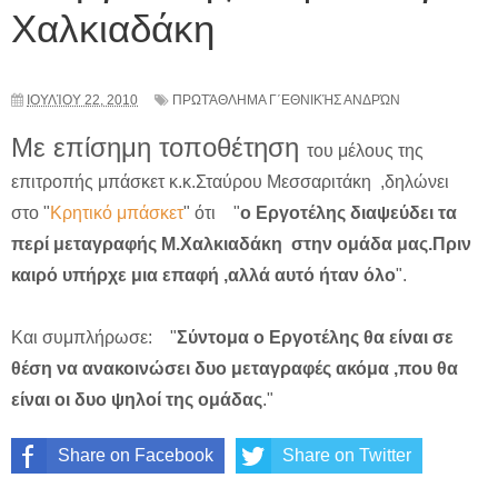
Χαλκιαδάκη
ΙΟΥΛΊΟΥ 22, 2010
ΠΡΩΤΆΘΛΗΜΑ Γ΄ΕΘΝΙΚΉΣ ΑΝΔΡΏΝ
Με επίσημη τοποθέτηση
του μέλους της
επιτροπής μπάσκετ κ.κ.Σταύρου
Μεσσαριτάκη
,δηλώνει
στο "
Κρητικό μπάσκετ
" ότι "
ο
Εργοτέλης
διαψεύδει τα
περί μεταγραφής Μ.
Χαλκιαδάκη
στην ομάδα μας.Πριν
καιρό υπήρχε μια επαφή ,αλλά αυτό ήταν όλο
".
Και συμπλήρωσε: "
Σύντομα ο
Εργοτέλης
θα είναι σε
θέση να ανακοινώσει δυο μεταγραφές ακόμα ,που θα
είναι οι δυο ψηλοί της ομάδας
."
Share on Facebook
Share on Twitter