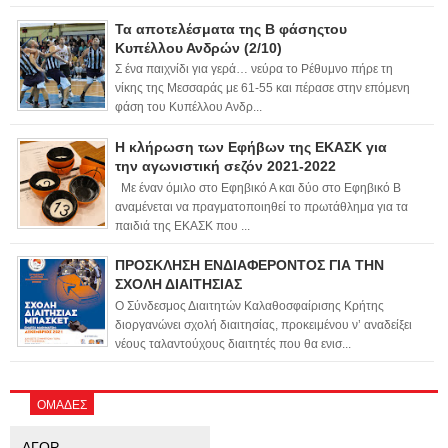
Τα αποτελέσματα της Β φάσηςτου
Κυπέλλου Ανδρών (2/10)
Σ ένα παιχνίδι για γερά… νεύρα το Ρέθυμνο πήρε τη
νίκης της Μεσσαράς με 61-55 και πέρασε στην επόμενη
φάση του Κυπέλλου Ανδρ...
Η κλήρωση των Εφήβων της ΕΚΑΣΚ για
την αγωνιστική σεζόν 2021-2022
Με έναν όμιλο στο Εφηβικό Α και δύο στο Εφηβικό Β
αναμένεται να πραγματοποιηθεί το πρωτάθλημα για τα
παιδιά της ΕΚΑΣΚ που ...
ΠΡΟΣΚΛΗΣΗ ΕΝΔΙΑΦΕΡΟΝΤΟΣ ΓΙΑ ΤΗΝ
ΣΧΟΛΗ ΔΙΑΙΤΗΣΙΑΣ
Ο Σύνδεσμος Διαιτητών Καλαθοσφαίρισης Κρήτης
διοργανώνει σχολή διαιτησίας, προκειμένου ν’ αναδείξει
νέους ταλαντούχους διαιτητές που θα ενισ...
ΟΜΑΔΕΣ
ΑΓΟΡ