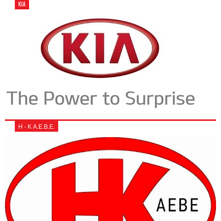
KIA
Η - Κ Α.Ε.Β.Ε.