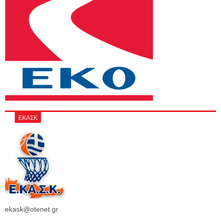
ΕΚΑΣΚ
ekask@otenet.gr