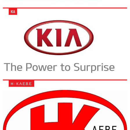
KIA
Η - Κ Α.Ε.Β.Ε.