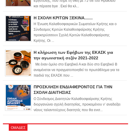
Εργοτέλης, που πήρε τη νίκη με 71-58 του Ηράκλειο
και πέρασα bye . Εκεί θα κλ...
Η ΣΧΟΛΗ ΚΡΙΤΩΝ ΞΕΚΙΝΑ.......
Η Ένωση Καλαθοσφαιρικών Σωματείων Κρήτης και ο
Σύνδεσμος Κριτών Καλαθοσφαίρισης Κρήτης
προκηρύσσουν Σχολή Κριτών Καλαθοσφαίρισης
Κρήτης. Οι ...
Η κλήρωση των Εφήβων της ΕΚΑΣΚ για
την αγωνιστική σεζόν 2021-2022
Με έναν όμιλο στο Εφηβικό Α και δύο στο Εφηβικό Β
αναμένεται να πραγματοποιηθεί το πρωτάθλημα για τα
παιδιά της ΕΚΑΣΚ που ...
ΠΡΟΣΚΛΗΣΗ ΕΝΔΙΑΦΕΡΟΝΤΟΣ ΓΙΑ ΤΗΝ
ΣΧΟΛΗ ΔΙΑΙΤΗΣΙΑΣ
Ο Σύνδεσμος Διαιτητών Καλαθοσφαίρισης Κρήτης
διοργανώνει σχολή διαιτησίας, προκειμένου ν’ αναδείξει
νέους ταλαντούχους διαιτητές που θα ενισ...
ΟΜΑΔΕΣ