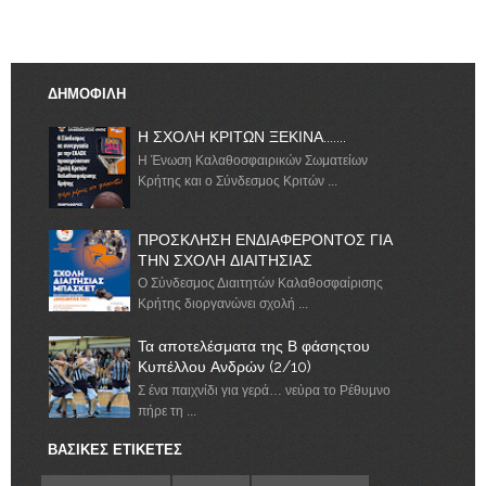
ΔΗΜΟΦΙΛΗ
Η ΣΧΟΛΗ ΚΡΙΤΩΝ ΞΕΚΙΝΑ.......
Η Ένωση Καλαθοσφαιρικών Σωματείων
Κρήτης και ο Σύνδεσμος Κριτών ...
ΠΡΟΣΚΛΗΣΗ ΕΝΔΙΑΦΕΡΟΝΤΟΣ ΓΙΑ
ΤΗΝ ΣΧΟΛΗ ΔΙΑΙΤΗΣΙΑΣ
Ο Σύνδεσμος Διαιτητών Καλαθοσφαίρισης
Κρήτης διοργανώνει σχολή ...
Τα αποτελέσματα της Β φάσηςτου
Κυπέλλου Ανδρών (2/10)
Σ ένα παιχνίδι για γερά… νεύρα το Ρέθυμνο
πήρε τη ...
ΒΑΣΙΚΕΣ ΕΤΙΚΕΤΕΣ