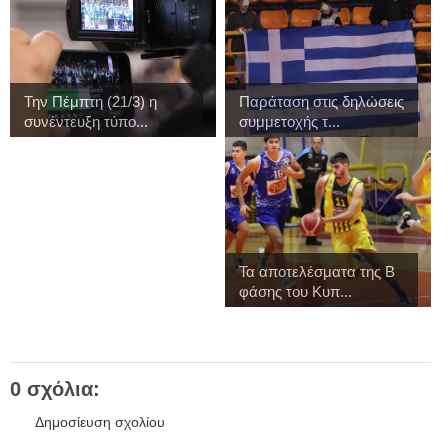
Την Πέμπτη (21/3) η
Παράταση στις δηλώσεις
συνέντευξη τύπο...
συμμετοχής τ...
Τα αποτελέσματα της Β
φάσης του Κυπ...
0 σχόλια:
Δημοσίευση σχολίου