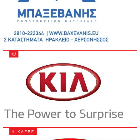
KIA
Η - Κ Α.Ε.Β.Ε.