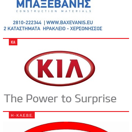
KIA
Η - Κ Α.Ε.Β.Ε.