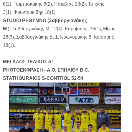
6(2), Τσιμπισκάκης 8(2), Πατέβτας 13(2), Τσίχλης
3(1), Φουντουκίδης 18(1).
STUDIO ΡΕΘΥΜΝΟ (Σαββοργιανάκης
Μ.):
Σαββοργινάκης Μ. 12(4), Καραβάνης 16(1), Μίχας
16(3), Σαββοργινάκης Β. 1, Ιερωνυμάκης 8, Καίσαρης
18(1).
ΜΕΓΑΛΟΣ ΤΕΛΙΚΟΣ Α1
PHOTOΕΚΦΡΑΣΗ - Α.Ο. ΣΠΗΛΙΟΥ B.C.
STATHOURAKIS S-CONTROL 52-54