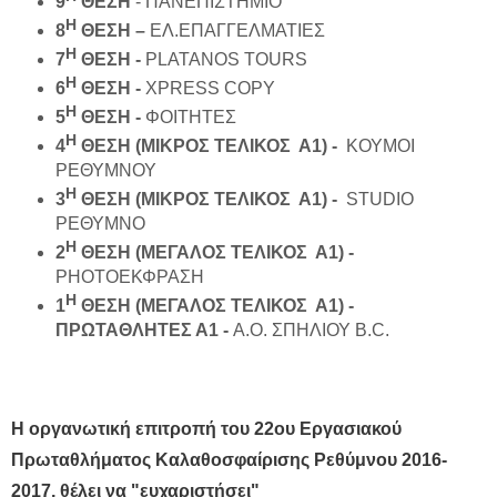
9
ΘΕΣΗ
- ΠΑΝΕΠΙΣΤΗΜΙΟ
Η
8
ΘΕΣΗ –
ΕΛ.ΕΠΑΓΓΕΛΜΑΤΙΕΣ
Η
7
ΘΕΣΗ -
PLATANOS TOURS
Η
6
ΘΕΣΗ -
XPRESS COPY
Η
5
ΘΕΣΗ -
ΦΟΙΤΗΤΕΣ
Η
4
ΘΕΣΗ (ΜΙΚΡΟΣ ΤΕΛΙΚΟΣ Α1) -
ΚΟΥΜΟΙ
ΡΕΘΥΜΝΟΥ
Η
3
ΘΕΣΗ (ΜΙΚΡΟΣ ΤΕΛΙΚΟΣ Α1) -
STUDIO
ΡΕΘΥΜΝΟ
Η
2
ΘΕΣΗ (ΜΕΓΑΛΟΣ ΤΕΛΙΚΟΣ Α1) -
PHOTOΕΚΦΡΑΣΗ
Η
1
ΘΕΣΗ (ΜΕΓΑΛΟΣ ΤΕΛΙΚΟΣ Α1) -
ΠΡΩΤΑΘΛΗΤΕΣ Α1 -
Α.Ο. ΣΠΗΛΙΟΥ B.C.
Η οργανωτική επιτροπή του 22ου Εργασιακού
Πρωταθλήματος Καλαθοσφαίρισης Ρεθύμνου 2016-
2017, θέλει να "ευχαριστήσει"