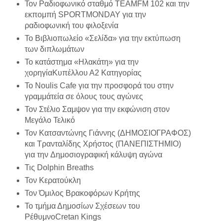
Τον Ραδιοφωνικό σταθμό ΤΕΑΜFM 102 και την
εκπομπή SPORTMONDAY για την
ραδιοφωνική του φιλοξενία
Το Βιβλιοπωλείο «Σελίδα» για την εκτύπωση
των διπλωμάτων
Το κατάστημα «Ηλακάτη» για την
χορηγίαΚυπέλλου Α2 Κατηγορίας
To Noulis Cafe για την προσφορά του στην
γραμμάτεία σε όλους τους αγώνες
Τον Στέλιο Σαμψον για την εκφώνιση στον
Μεγάλο Τελικό
Τον Κατσαντώνης Γιάννης (ΔΗΜΟΣΙΟΓΡΑΦΟΣ)
και Τρανταλίδης Χρήστος (ΠΑΝΕΠΙΣΤΗΜΙΟ)
για την Δημοσιογραφική κάλυψη αγώνα
Τις Dolphin Breaths
Τον Κερατούκλη
Τον Όμιλος Βρακοφόρων Κρήτης
Το τμήμα Δημοσίων Σχέσεων του
ΡέθυμνοCretan Kings