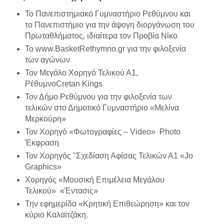
Το Πανεπιστημιακό Γυμναστήριο Ρεθύμνου και
το Πανεπιστήμιο για την άψογη διοργάνωση του
Πρωταθλήματος, ιδιαίτερα τον Προβία Νίκο
Το www.BasketRethymno.gr για την φιλοξενία
των αγώνων
Τον Μεγάλο Χορηγό Τελικού Α1,
ΡέθυμνοCretan Kings
Τον Δήμο Ρεθύμνου για την φιλοξενία των
τελικών στο Δημοτικό Γυμναστήριο «Μελίνα
Μερκούρη»
Τον Χορηγό «Φωτογραφίες – Video» Photo
Έκφραση
Τον Χορηγός "Σχεδίαση Αφίσας Τελικών Α1 «Jo
Graphics»
Χορηγός «Μουσική Επιμέλεια Μεγάλου
Τελικού» «Έντασις»
Την εφημερίδα «Κρητική Επιθεώρηση» και τον
κύριο Καλαϊτζάκη.