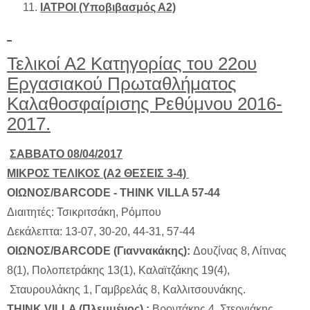
ΙΑΤΡΟΙ (Υποβιβασμός Α2)
Τελικοί Α2 Κατηγορίας του 22ου
Εργασιακού Πρωταθλήματος
Καλαθοσφαίρισης Ρεθύμνου 2016-
2017.
ΣΑΒΒΑΤΟ
08/04/2017
ΜΙΚΡΟΣ ΤΕΛΙΚΟΣ (
A
2
ΘΕΣΕΙΣ
3-4)
ΟΙΩΝΟΣ/
BARCODE
-
THINK
VILLA
57-44
Διαιτητές: Τσικριτσάκη, Ρόμπου
Δεκάλεπτα: 13-07, 30-20, 44-31, 57-44
ΟΙΩΝΟΣ/BARCODE (Γιαννακάκης):
Δουζίνας 8, Λίτινας
8(1), Πολοπετράκης 13(1), Καλαϊτζάκης 19(4),
Σταυρουλάκης 1, Γαμβρελάς 8, Καλλιτσουνάκης.
THINK VILLA (Πλεμμένος) :
Βροντάκης 4, Στεργιάκης,