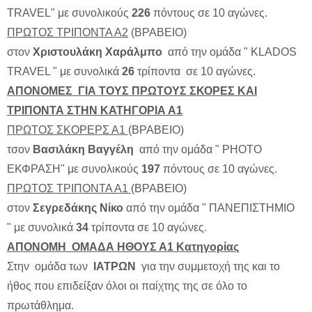
TRAVEL" με συνολικούς
226
πόντους σε 10 αγώνες.
ΠΡΩΤΟΣ ΤΡΙΠΟΝΤΑ Α2
(ΒΡΑΒΕΙΟ)
στoν
Χριστουλάκη Χαράλμπο
από την ομάδα " KLADOS
TRAVEL " με συνολικά
26
τρίποντα σε 10 αγώνες.
ΑΠΟΝΟΜΕΣ ΓΙΑ ΤΟΥΣ ΠΡΩΤΟΥΣ ΣΚΟΡΕΣ ΚΑΙ
ΤΡΙΠΟΝΤΑ ΣΤΗΝ ΚΑΤΗΓΟΡΙΑ Α1
ΠΡΩΤΟΣ ΣΚΟΡΕΡΣ Α1
(ΒΡΑΒΕΙΟ)
τσον
Βασιλάκη Βαγγέλη
από την ομάδα " PHOTO
ΕΚΦΡΑΣΗ" με συνολικούς
197
πόντους σε 10 αγώνες.
ΠΡΩΤΟΣ ΤΡΙΠΟΝΤΑ Α1
(ΒΡΑΒΕΙΟ)
στον
Σεγρεδάκης Νίκο
από την ομάδα " ΠΑΝΕΠΙΣΤΗΜΙΟ
" με συνολικά
34
τρίποντα σε 10 αγώνες.
ΑΠΟΝΟΜΗ ΟΜΑΔΑ ΗΘΟΥΣ Α1 Κατηγορίας
Στην ομάδα των
ΙΑΤΡΩΝ
για την συμμετοχή της και το
ήθος που επιδείξαν όλοι οι παίχτης της σε όλο το
πρωτάθλημα.