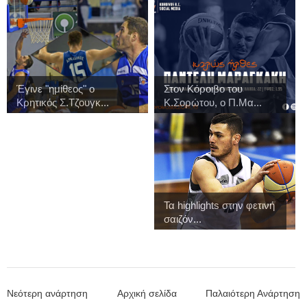
Έγινε "ημίθεος" ο
Στον Κόροιβο του
Κρητικός Σ.Τζουγκ...
Κ.Σορώτου, ο Π.Μα...
Τα highlights στην φετινή
σαιζόν...
Νεότερη ανάρτηση
Αρχική σελίδα
Παλαιότερη Ανάρτηση