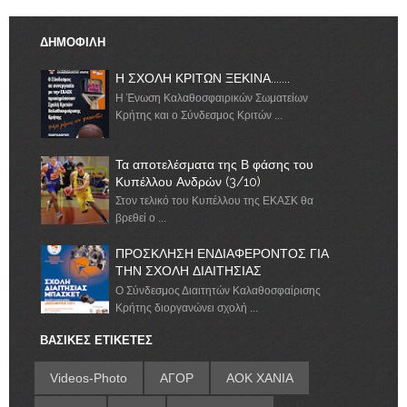
ΔΗΜΟΦΙΛΗ
Η ΣΧΟΛΗ ΚΡΙΤΩΝ ΞΕΚΙΝΑ.......
Η Ένωση Καλαθοσφαιρικών Σωματείων
Κρήτης και ο Σύνδεσμος Κριτών ...
Τα αποτελέσματα της Β φάσης του
Κυπέλλου Ανδρών (3/10)
Στον τελικό του Κυπέλλου της ΕΚΑΣΚ θα
βρεθεί ο ...
ΠΡΟΣΚΛΗΣΗ ΕΝΔΙΑΦΕΡΟΝΤΟΣ ΓΙΑ
ΤΗΝ ΣΧΟΛΗ ΔΙΑΙΤΗΣΙΑΣ
Ο Σύνδεσμος Διαιτητών Καλαθοσφαίρισης
Κρήτης διοργανώνει σχολή ...
ΒΑΣΙΚΕΣ ΕΤΙΚΕΤΕΣ
Videos-Photo
ΑΓΟΡ
ΑΟΚ ΧΑΝΙΑ