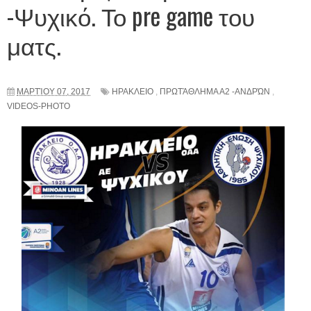
-Ψυχικό. Το pre game του
ματς.
ΜΑΡΤΊΟΥ 07, 2017
ΗΡΑΚΛΕΙΟ
,
ΠΡΩΤΆΘΛΗΜΑ Α2 -ΑΝΔΡΏΝ
,
VIDEOS-PHOTO