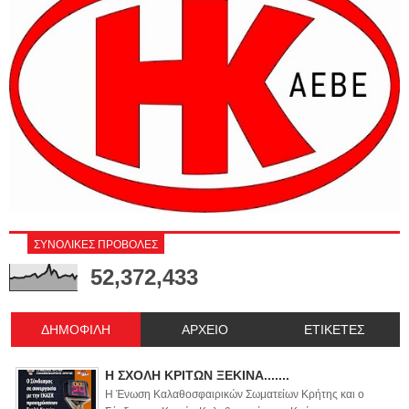
ΣΥΝΟΛΙΚΕΣ ΠΡΟΒΟΛΕΣ
52,372,433
ΔΗΜΟΦΙΛΗ
ΑΡΧΕΙΟ
ΕΤΙΚΕΤΕΣ
Η ΣΧΟΛΗ ΚΡΙΤΩΝ ΞΕΚΙΝΑ.......
Η Ένωση Καλαθοσφαιρικών Σωματείων Κρήτης και ο