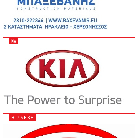
KIA
Η - Κ Α.Ε.Β.Ε.