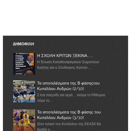
ΔΗΜΟΦΙΛΗ
Η ΣΧΟΛΗ ΚΡΙΤΩΝ ΞΕΚΙΝΑ.......
Η Ένωση Καλαθοσφαιρικών Σωματείων
Κρήτης και ο Σύνδεσμος Κριτών ...
Τα αποτελέσματα της Β φάσηςτου
Κυπέλλου Ανδρών (2/10)
Σ ένα παιχνίδι για γερά… νεύρα το Ρέθυμνο
πήρε τη ...
Τα αποτελέσματα της Β φάσης του
Κυπέλλου Ανδρών (3/10)
Στον τελικό του Κυπέλλου της ΕΚΑΣΚ θα
βρεθεί ο ...