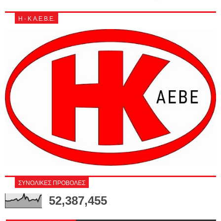
Η - Κ Α.Ε.Β.Ε.
ΣΥΝΟΛΙΚΕΣ ΠΡΟΒΟΛΕΣ
52,387,455