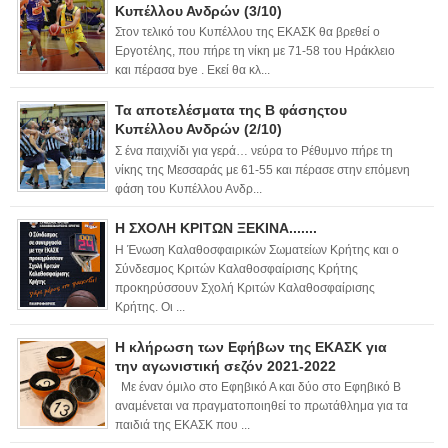
Κυπέλλου Ανδρών (3/10)
Στον τελικό του Κυπέλλου της ΕΚΑΣΚ θα βρεθεί ο
Εργοτέλης, που πήρε τη νίκη με 71-58 του Ηράκλειο
και πέρασα bye . Εκεί θα κλ...
Τα αποτελέσματα της Β φάσηςτου
Κυπέλλου Ανδρών (2/10)
Σ ένα παιχνίδι για γερά… νεύρα το Ρέθυμνο πήρε τη
νίκης της Μεσσαράς με 61-55 και πέρασε στην επόμενη
φάση του Κυπέλλου Ανδρ...
Η ΣΧΟΛΗ ΚΡΙΤΩΝ ΞΕΚΙΝΑ.......
Η Ένωση Καλαθοσφαιρικών Σωματείων Κρήτης και ο
Σύνδεσμος Κριτών Καλαθοσφαίρισης Κρήτης
προκηρύσσουν Σχολή Κριτών Καλαθοσφαίρισης
Κρήτης. Οι ...
Η κλήρωση των Εφήβων της ΕΚΑΣΚ για
την αγωνιστική σεζόν 2021-2022
Με έναν όμιλο στο Εφηβικό Α και δύο στο Εφηβικό Β
αναμένεται να πραγματοποιηθεί το πρωτάθλημα για τα
παιδιά της ΕΚΑΣΚ που ...