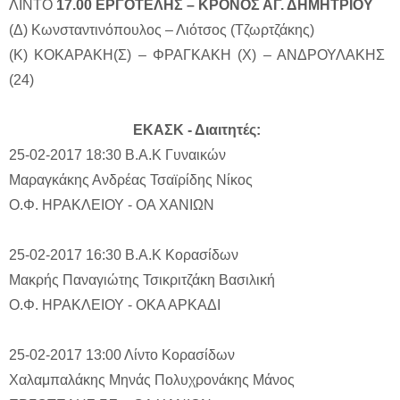
ΛΙΝΤΟ
17.00 ΕΡΓΟΤΕΛΗΣ – ΚΡΟΝΟΣ ΑΓ. ΔΗΜΗΤΡΙΟΥ
(Δ) Κωνσταντινόπουλος – Λιότσος (Τζωρτζάκης)
(Κ) ΚΟΚΑΡΑΚΗ(Σ) – ΦΡΑΓΚΑΚΗ (Χ) – ΑΝΔΡΟΥΛΑΚΗΣ
(24)
ΕΚΑΣΚ - Διαιτητές:
25-02-2017 18:30
Β.Α.Κ
Γυναικών
Μαραγκάκης Ανδρέας
Τσαϊρίδης Νίκος
Ο.Φ. ΗΡΑΚΛΕΙΟΥ - ΟΑ ΧΑΝΙΩΝ
25-02-2017 16:30
Β.Α.Κ
Κορασίδων
Μακρής Παναγιώτης
Τσικριτζάκη Βασιλική
Ο.Φ. ΗΡΑΚΛΕΙΟΥ - ΟΚΑ ΑΡΚΑΔΙ
25-02-2017 13:00
Λίντο
Κορασίδων
Χαλαμπαλάκης Μηνάς
Πολυχρονάκης Μάνος