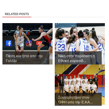
RELATED POSTS
Πίεση και ήττα απο την
Νίκη στην παράταση η
Γαλλία
Εθνική κορασίδ...
Συγχαρητήρια στον
ΟΦΗ απο την Ε.ΚΑ...