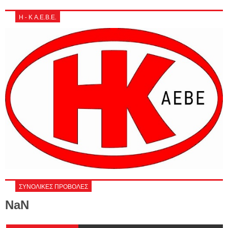
Η - Κ Α.Ε.Β.Ε.
ΣΥΝΟΛΙΚΕΣ ΠΡΟΒΟΛΕΣ
NaN