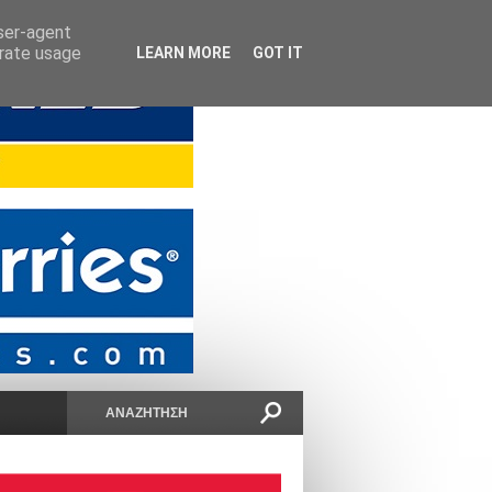
user-agent
erate usage
LEARN MORE
GOT IT