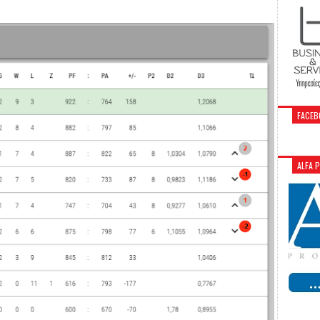
FACEB
ALFA 