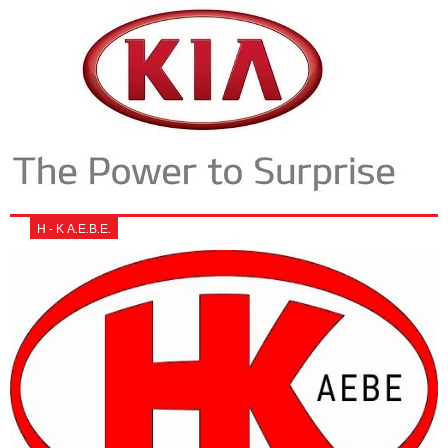
Η - Κ Α.Ε.Β.Ε.