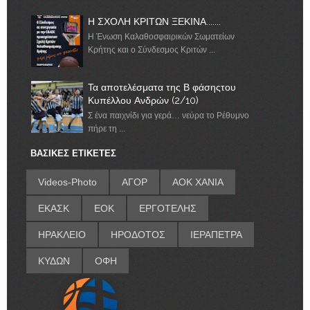
Η ΣΧΟΛΗ ΚΡΙΤΩΝ ΞΕΚΙΝΑ.......
Η Ένωση Καλαθοσφαιρικών Σωματείων
Κρήτης και ο Σύνδεσμος Κριτών ...
Τα αποτελέσματα της Β φάσηςτου
Κυπέλλου Ανδρών (2/10)
Σ ένα παιχνίδι για γερά… νεύρα το Ρέθυμνο
πήρε τη ...
ΒΑΣΙΚΕΣ ΕΤΙΚΕΤΕΣ
Videos-Photo
ΑΓΟΡ
ΑΟΚ ΧΑΝΙΑ
ΕΚΑΣΚ
ΕΟΚ
ΕΡΓΟΤΕΛΗΣ
ΗΡΑΚΛΕΙΟ
ΗΡΟΔΟΤΟΣ
ΙΕΡΑΠΕΤΡΑ
ΚΥΔΩΝ
ΟΦΗ