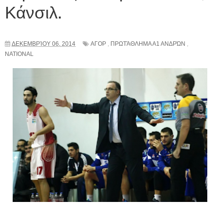
Κάνσιλ.
ΔΕΚΕΜΒΡΊΟΥ 06, 2014
ΑΓΟΡ
,
ΠΡΩΤΆΘΛΗΜΑ Α1 ΑΝΔΡΏΝ
,
NATIONAL